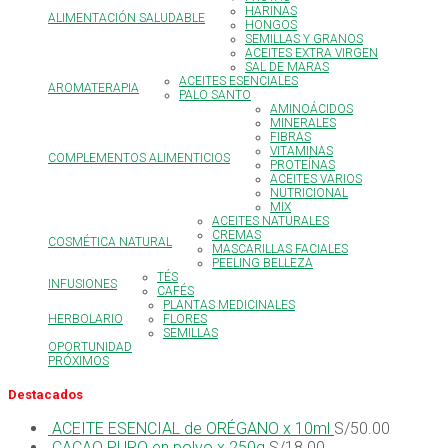
HARINAS
ALIMENTACIÓN SALUDABLE
HONGOS
SEMILLAS Y GRANOS
ACEITES EXTRA VIRGEN
SAL DE MARAS
ACEITES ESENCIALES
AROMATERAPIA
PALO SANTO
AMINOÁCIDOS
MINERALES
FIBRAS
VITAMINAS
COMPLEMENTOS ALIMENTICIOS
PROTEÍNAS
ACEITES VARIOS
NUTRICIONAL
MIX
ACEITES NATURALES
CREMAS
COSMÉTICA NATURAL
MASCARILLAS FACIALES
PEELING BELLEZA
TÉS
INFUSIONES
CAFÉS
PLANTAS MEDICINALES
HERBOLARIO
FLORES
SEMILLAS
OPORTUNIDAD
PRÓXIMOS
Destacados
ACEITE ESENCIAL de ORÉGANO x 10ml
S/
50.00
CACAO PURO en polvo x 250g
S/
18.00