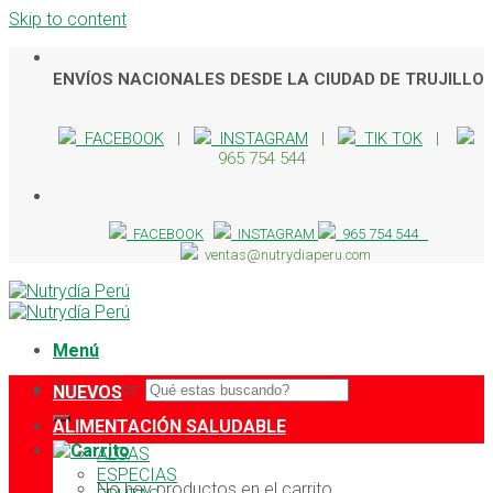
Skip to content
ENVÍOS NACIONALES DESDE LA CIUDAD DE TRUJILLO
FACEBOOK
|
INSTAGRAM
|
TIK TOK
|
965 754 544
FACEBOOK
INSTAGRAM
965 754 544
ventas@nutrydiaperu.com
Menú
Buscar por:
NUEVOS
ALIMENTACIÓN SALUDABLE
ALGAS
ESPECIAS
No hay productos en el carrito.