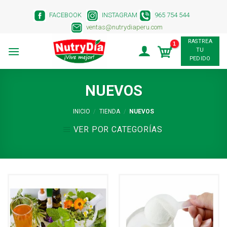
Skip
FACEBOOK
INSTAGRAM
965 754 544
to
ventas@nutrydiaperu.com
content
RASTREA
TU
PEDIDO
NUEVOS
INICIO
/
TIENDA
/
NUEVOS
VER POR CATEGORÍAS