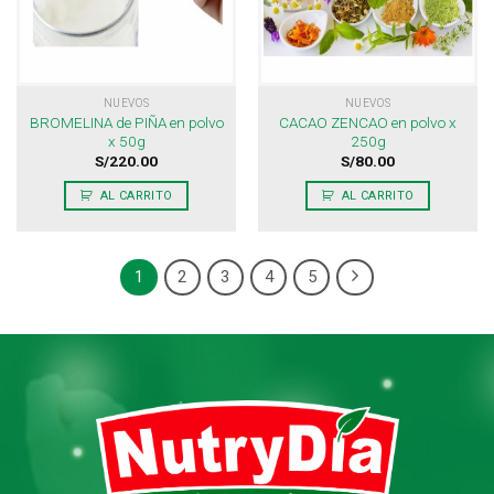
NUEVOS
NUEVOS
BROMELINA de PIÑA en polvo
CACAO ZENCAO en polvo x
x 50g
250g
S/
220.00
S/
80.00
AL CARRITO
AL CARRITO
1
2
3
4
5