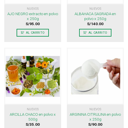
NUEVOS
NUEVOS
AJO NEGRO extracto en polvo
ALBAHACA SAGRADA en
x 250g
polvo x 250g
S/
95.00
S/
140.00
AL CARRITO
AL CARRITO
NUEVOS
NUEVOS
ARCILLA CHACO en polvo x
ARGININA CITRULINA en polvo
500g
x 250g
S/
35.00
S/
90.00