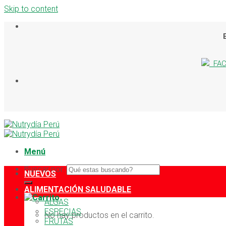
Skip to content
FAC
Menú
Buscar por:
NUEVOS
ALIMENTACIÓN SALUDABLE
ALGAS
ESPECIAS
No hay productos en el carrito.
FRUTAS