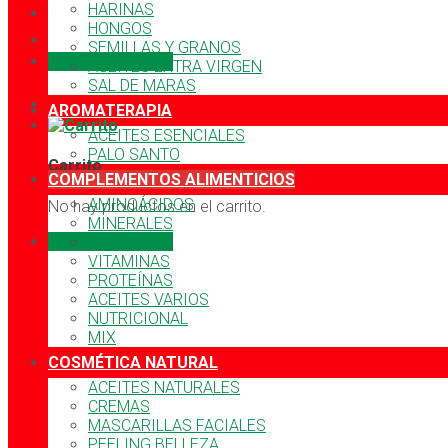
HARINAS
HONGOS
SEMILLAS Y GRANOS
Rastrea tu pedido
ACEITES EXTRA VIRGEN
SAL DE MARAS
AROMATERAPIA
ACEITES ESENCIALES
PALO SANTO
Carrito
COMPLEMENTOS ALIMENTICIOS
AMINOÁCIDOS
No hay productos en el carrito.
MINERALES
Rastrea tu pedido
FIBRAS
VITAMINAS
PROTEÍNAS
ACEITES VARIOS
NUTRICIONAL
MIX
COSMÉTICA NATURAL
ACEITES NATURALES
CREMAS
MASCARILLAS FACIALES
PEELING BELLEZA