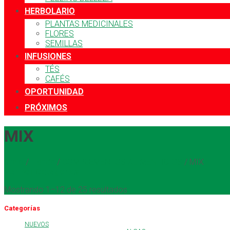
HERBOLARIO
PLANTAS MEDICINALES
FLORES
SEMILLAS
INFUSIONES
TÉS
CAFÉS
OPORTUNIDAD
PRÓXIMOS
MIX
Inicio
/
Tienda
/
COMPLEMENTOS ALIMENTICIOS
/
MIX
Ver por Categorías
Mostrando 1–12 de 25 resultados
Categorías
NUEVOS