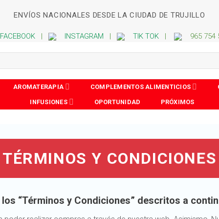
ENVÍOS NACIONALES DESDE LA CIUDAD DE TRUJILLO
FACEBOOK
|
INSTAGRAM
|
TIK TOK
|
965 754
AROMATERAPIA
COMPLEMENTOS ALIMENTICIOS
INFUSIONES
OPORTUNIDAD
PRÓXIMOS
TÉRMINOS Y CONDICIONES
 los “Términos y Condiciones” descritos a conti