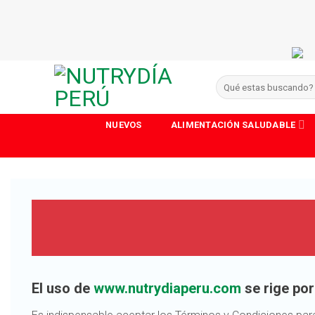
Skip
to
content
Buscar
por:
NUEVOS
ALIMENTACIÓN SALUDABLE
El uso de
www.nutrydiaperu.com
se rige por