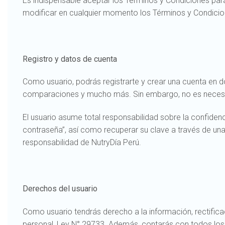
Es indispensable aceptar los Términos y Condiciones par
modificar en cualquier momento los Términos y Condicion
Registro y datos de cuenta
Como usuario, podrás registrarte y crear una cuenta en d
comparaciones y mucho más. Sin embargo, no es necesari
El usuario asume total responsabilidad sobre la confiden
contraseña”, así como recuperar su clave a través de una
responsabilidad de NutryDía Perú.
Derechos del usuario
Como usuario tendrás derecho a la información, rectifica
personal, Ley N° 29733. Además, contarás con todos los 