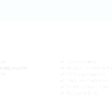
NUESTRA TIENDA
ATENCIÓN AL CLIENTE
544
¿Cómo comprar?
rydiaperu.com
Métodos y Formas de P
544
Política de Privacidad
Términos y Condiciones
Cambios y Devoluciones
Politicas de Envío