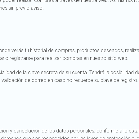
a poder realizar compras a través de nuestra web. Asimismo, Nut
es sin previo aviso.
onde verás tu historial de compras, productos deseados, realiz
o registrarse para realizar compras en nuestro sitio web.
cialidad de la clave secreta de su cuenta. Tendrá la posibilida
 validación de correo en caso no recuerde su clave de registro.
ción y cancelación de los datos personales, conforme a lo esta
derechos que son reconocidos por las leyes de protección al c