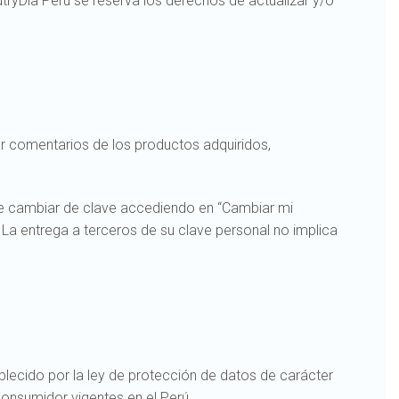
ryDía Perú se reserva los derechos de actualizar y/o
ar comentarios de los productos adquiridos,
d de cambiar de clave accediendo en “Cambiar mi
 La entrega a terceros de su clave personal no implica
blecido por la ley de protección de datos de carácter
onsumidor vigentes en el Perú.