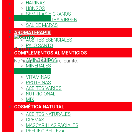
HARINAS
HONGOS
SEMILLAS Y GRANOS
Rastrea tu pedido
ACEITES EXTRA VIRGEN
SAL DE MARAS
AROMATERAPIA
ACEITES ESENCIALES
PALO SANTO
Carrito
COMPLEMENTOS ALIMENTICIOS
AMINOÁCIDOS
No hay productos en el carrito.
MINERALES
Rastrea tu pedido
FIBRAS
VITAMINAS
PROTEÍNAS
ACEITES VARIOS
NUTRICIONAL
MIX
COSMÉTICA NATURAL
ACEITES NATURALES
CREMAS
MASCARILLAS FACIALES
PEELING BELLEZA