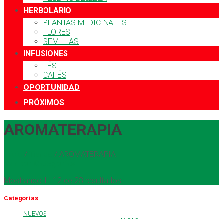
HERBOLARIO
PLANTAS MEDICINALES
FLORES
SEMILLAS
INFUSIONES
TÉS
CAFÉS
OPORTUNIDAD
PRÓXIMOS
AROMATERAPIA
Inicio
/
Tienda
/
AROMATERAPIA
Ver por Categorías
Mostrando 1–12 de 23 resultados
Categorías
NUEVOS