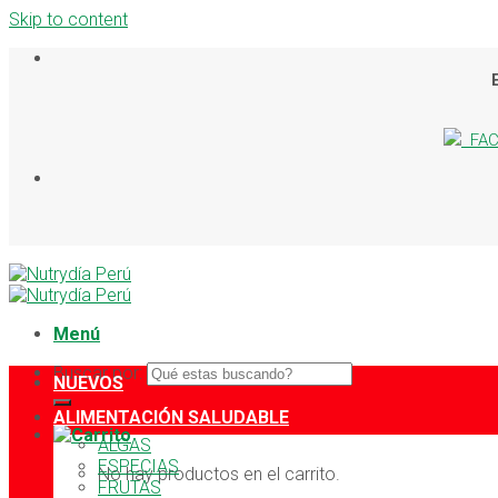
Skip to content
FAC
Menú
Buscar por:
NUEVOS
ALIMENTACIÓN SALUDABLE
ALGAS
ESPECIAS
No hay productos en el carrito.
FRUTAS