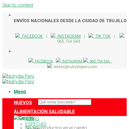
Skip to content
ENVÍOS NACIONALES DESDE LA CIUDAD DE TRUJILLO
FACEBOOK
|
INSTAGRAM
|
TIK TOK
|
965 754 544
FACEBOOK
INSTAGRAM
965 754 544
ventas@nutrydiaperu.com
Menú
Buscar por:
NUEVOS
ALIMENTACIÓN SALUDABLE
ALGAS
ESPECIAS
No hay productos en el carrito.