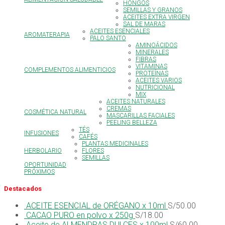
HONGOS
SEMILLAS Y GRANOS
ACEITES EXTRA VIRGEN
SAL DE MARAS
ACEITES ESENCIALES
AROMATERAPIA
PALO SANTO
AMINOÁCIDOS
MINERALES
FIBRAS
VITAMINAS
COMPLEMENTOS ALIMENTICIOS
PROTEÍNAS
ACEITES VARIOS
NUTRICIONAL
MIX
ACEITES NATURALES
CREMAS
COSMÉTICA NATURAL
MASCARILLAS FACIALES
PEELING BELLEZA
TÉS
INFUSIONES
CAFÉS
PLANTAS MEDICINALES
HERBOLARIO
FLORES
SEMILLAS
OPORTUNIDAD
PRÓXIMOS
Destacados
ACEITE ESENCIAL de ORÉGANO x 10ml
S/
50.00
CACAO PURO en polvo x 250g
S/
18.00
Aceite de ALMENDRAS DULCES x 100ml
S/
60.00