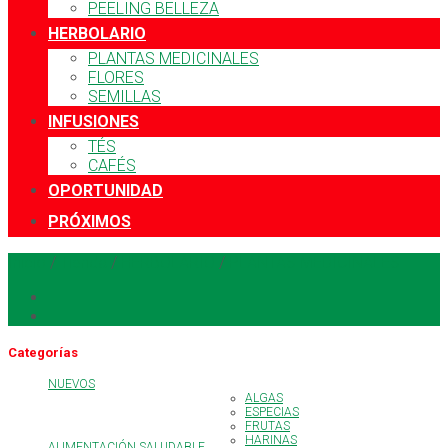
PEELING BELLEZA
HERBOLARIO
PLANTAS MEDICINALES
FLORES
SEMILLAS
INFUSIONES
TÉS
CAFÉS
OPORTUNIDAD
PRÓXIMOS
Inicio
/
Tienda
/
HERBOLARIO
/
PLANTAS MEDICINALES
Categorías
NUEVOS
ALGAS
ESPECIAS
FRUTAS
HARINAS
ALIMENTACIÓN SALUDABLE